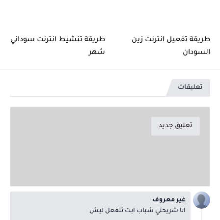
طريقة تفعيل انترنت زين
طريقة تنشيط انترنت سوداني
السودان
شهر
تعليقات
تعليق جديد
غير معروف
انا شريحتي شباب ابت تتفعل ليش