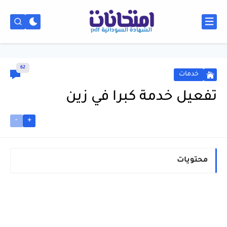
62
خدمات
تفعيل خدمة كبرا في زين
-
+
محتويات