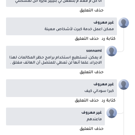
انا كل م فعلا م بتتفعل لي بليييز عايزة حل لمشكلتي
حذف التعليق
غير معروف
ممكن اعمل خدمة كبرت لأشخاص معينة
كتابة رد
حذف التعليق
sonnami
لا يمكن، تستطيع استخدام برامج حظر المكالمات لهذا
الاجراء، علما أنها لن تعطي للمتصل أن الهاتف مغلق .
حذف التعليق
غير معروف
كبرا سوداني كيف
كتابة رد
حذف التعليق
غير معروف
ماعندهم
حذف التعليق