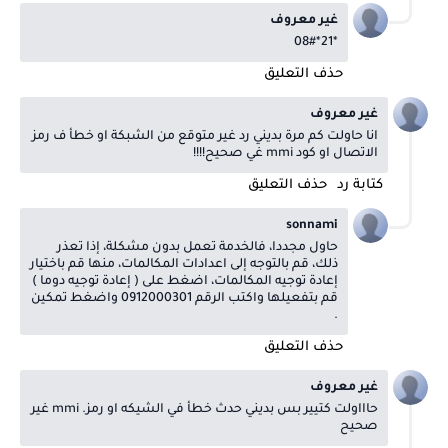
غير معروف
*21*08#
حذف التعليق
غير معروف
انا حاولت كم مرة بديني رد غير متوقع من الشبكة او خطأ ف رمز
الاتصال او كود mmi غي صحيح!!!!
كتابة رد
حذف التعليق
sonnami
حاول مجددا، فالخدمة تعمل بدون مشكلة، إذا تعذر
ذلك، قم بالتوجه إلى اعدادات المكالمات، منها قم باختيار
إعادة توجيه المكالمات، اضغط على ( إعادة توجيه دوما )
قم بتفعيلها واكتب الرقم 0912000301 واضغط تمكين
.
حذف التعليق
غير معروف
حاااولت كتيير بس بديني حدث خطأ في الشيكه او رمز. mmi غير
صحيح