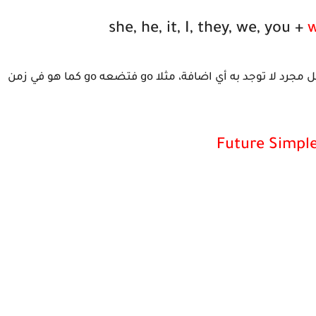
she, he, it, I, they, we, you +
w
)، بمعنى أن الفعل مجرد لا توجد به أي اضافة، مثلا go فتضعه go كما هو في زمن