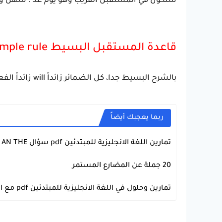
ستكون في المستقبل القريب وهو يوم غد . سهل و
قاعدة المستقبل البسيط Future Simple rule
بالشرح البسيط جدا، كل الضمائر زائداً will زائداً الفعل كما هو بدون أي اضافة .
ربما يعجبك أيضاً
تمارين اللغة الانجليزية للمبتدئين pdf سؤال A AN THE
اللغة الانجليزية
20 جملة عن المضارع المستمر
اللغة الانجليزية
تمارين وحلول في اللغة الانجليزية للمبتدئين pdf مع الترجمة - الضمائر التوضيحية
اللغة الانجليزية