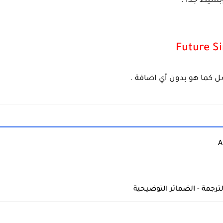
بسيط جدا .