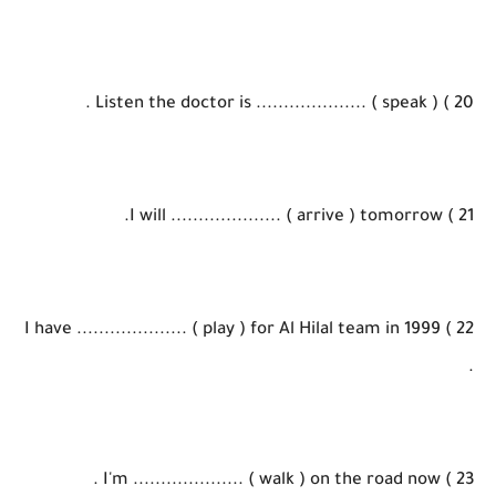
20 ) Listen the doctor is .................... ( speak ) .
21 ) I will .................... ( arrive ) tomorrow.
22 ) I have .................... ( play ) for Al Hilal team in 1999
.
23 ) I'm .................... ( walk ) on the road now .