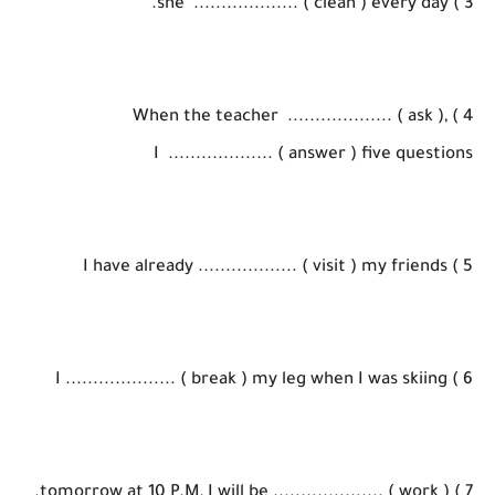
3 ) she ................... ( clean ) every day.
4 ) When the teacher ................... ( ask ),
I ................... ( answer ) five questions
5 ) I have already .................. ( visit ) my friends
6 ) I .................... ( break ) my leg when I was skiing
7 ) tomorrow at 10 P.M, I will be .................... ( work ).